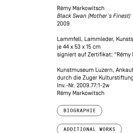
Rémy Markowitsch
Black Swan (Mother´s Finest)
2009
Lammfell, Lammleder, Kunstst
je 44 x 53 x 15 cm
signiert auf Zertifikat: "Rém
Kunstmuseum Luzern, Ankauf
durch die Zuger Kulturstiftun
Inv.-Nr. 2009.77:1-2w
Rémy Markowitsch
Biographie
Additional works