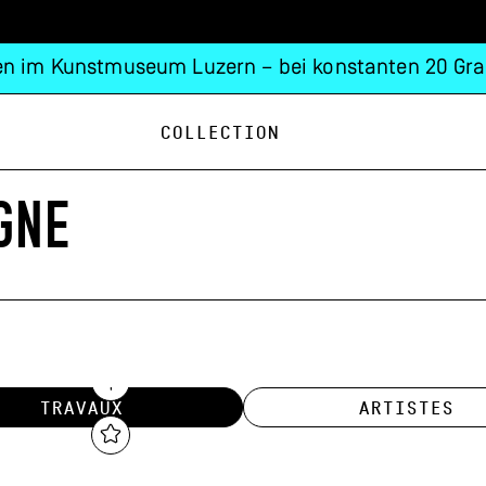
n im Kunstmuseum Luzern – bei konstanten 20 Gra
Collection
GNE
TRAVAUX
ARTISTES