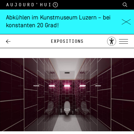
Aujourd’hui
Abkühlen im Kunstmuseum Luzern – bei
konstanten 20 Grad!
Solo
Teo Petruzzi
Expositions
06.12.
08.02.
2025
2026