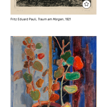
Fritz Eduard Pauli
, Traum am Morgen
, 1921