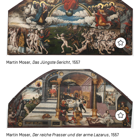
Martin Moser
, Das Jüngste Gericht
, 1557
Martin Moser
, Der reiche Prasser und der arme Lazarus
, 1557