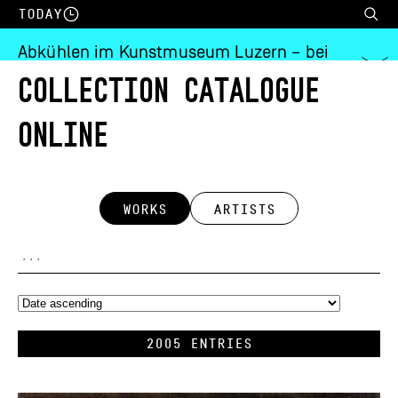
Today
Abkühlen im Kunstmuseum Luzern – bei
konstanten 20 Grad!
COLLECTION CATALOGUE
ONLINE
Collection
WORKS
ARTISTS
2005 Entries