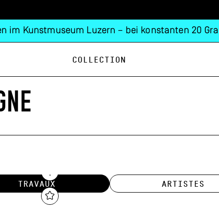
n im Kunstmuseum Luzern – bei konstanten 20 Gra
Collection
GNE
TRAVAUX
ARTISTES