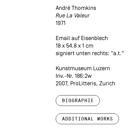
André Thomkins
Rue La Valeur
1971
Email auf Eisenblech
18 x 54.8 x 1 cm
signiert unten rechts: "a.t."
Kunstmuseum Luzern
Inv.-Nr. 186:2w
2007, ProLitteris, Zurich
Biographie
Additional works