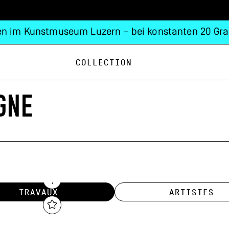
n im Kunstmuseum Luzern – bei konstanten 20 Gra
Collection
GNE
TRAVAUX
ARTISTES