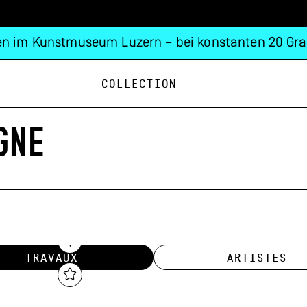
n im Kunstmuseum Luzern – bei konstanten 20 Gra
Collection
GNE
TRAVAUX
ARTISTES