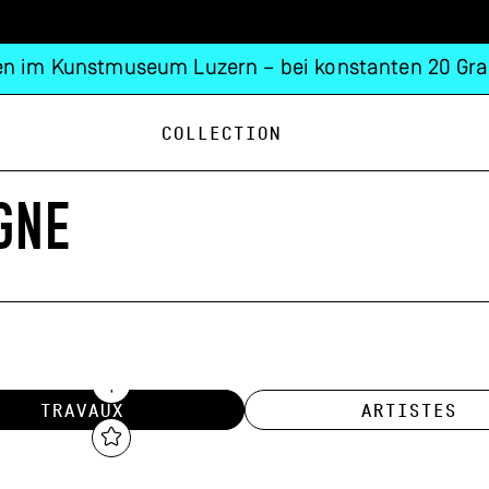
n im Kunstmuseum Luzern – bei konstanten 20 Gra
Collection
GNE
TRAVAUX
ARTISTES