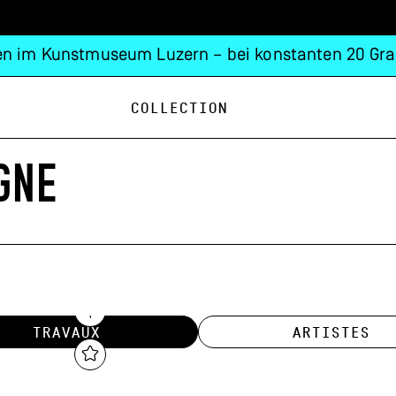
n im Kunstmuseum Luzern – bei konstanten 20 Gra
Collection
GNE
TRAVAUX
ARTISTES