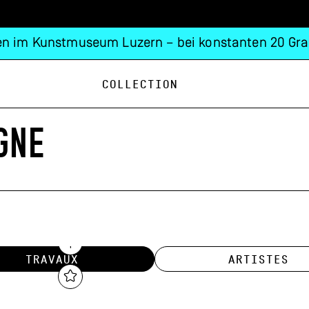
n im Kunstmuseum Luzern – bei konstanten 20 Gra
Collection
GNE
TRAVAUX
ARTISTES