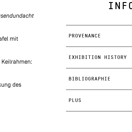
INF
usendundacht
PROVENANCE
afel mit
EXHIBITION HISTORY
f Keilrahmen:
BIBLIOGRAPHIE
kung des
PLUS