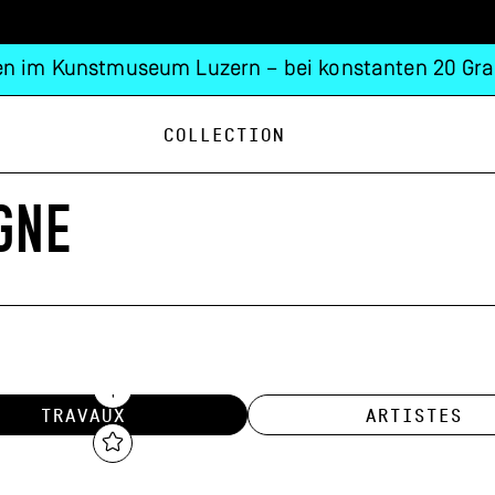
n im Kunstmuseum Luzern – bei konstanten 20 Gra
Collection
GNE
TRAVAUX
ARTISTES