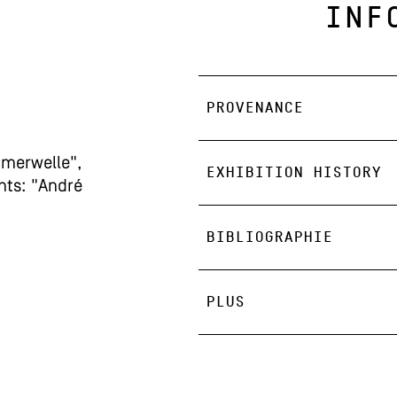
INF
PROVENANCE
mmerwelle",
EXHIBITION HISTORY
hts: "André
BIBLIOGRAPHIE
PLUS