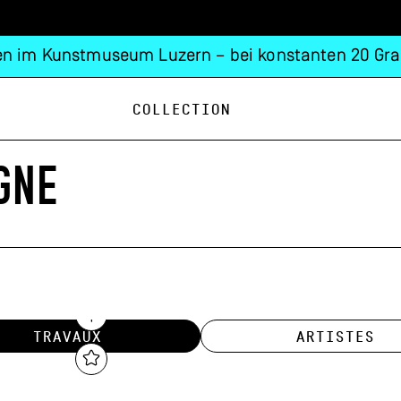
n im Kunstmuseum Luzern – bei konstanten 20 Gra
Collection
GNE
TRAVAUX
ARTISTES