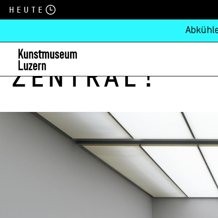
Heute
Abkühle
zentral!