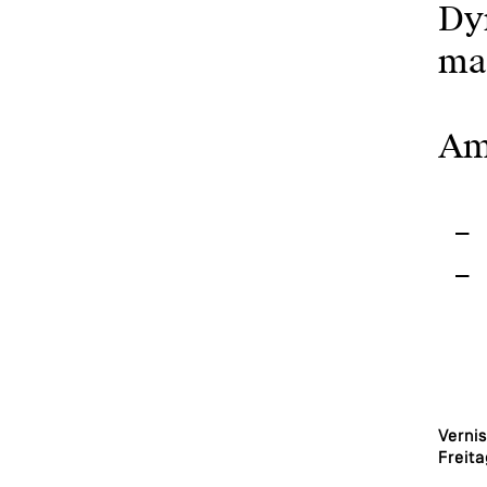
Dy
ma
Am
Verni
Freita