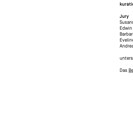
kurati
Jury
Susann
Edwin 
Barbar
Evelin
Andrea
unters
Das
B