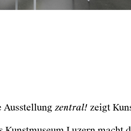
zentral!
e Ausstellung
zeigt Kuns
s Kunstmuseum Luzern macht die