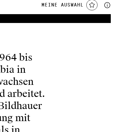
Meine Auswahl
1964 bis
bia in
ewachsen
d arbeitet.
 Bildhauer
ung mit
ls in