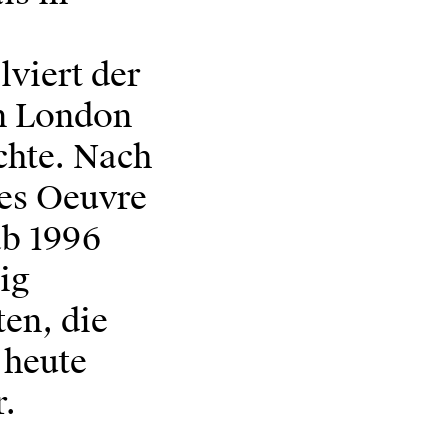
lviert der
in London
chte. Nach
hes Oeuvre
ab 1996
tig
en, die
 heute
r.