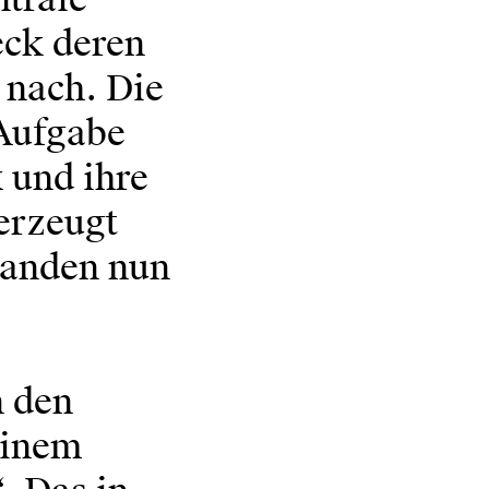
eck deren
 nach. Die
Aufgabe
 und ihre
erzeugt
wanden nun
n den
einem