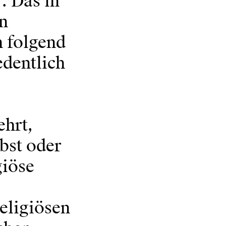
. Das in
in
n folgend
edentlich
ehrt,
lbst oder
giöse
religiösen