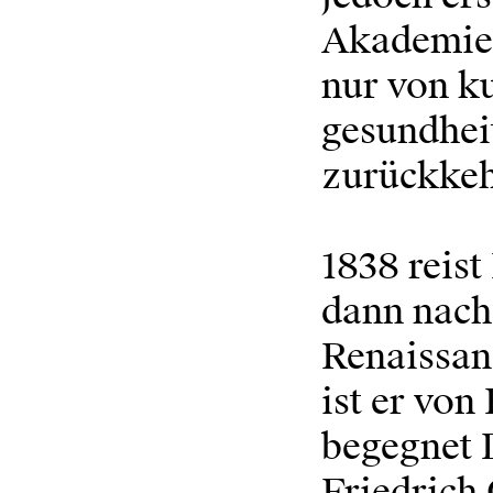
Akademie 
nur von ku
gesundhei
zurückkeh
1838 reis
dann nach
Renaissan
ist er von
begegnet
Friedrich 