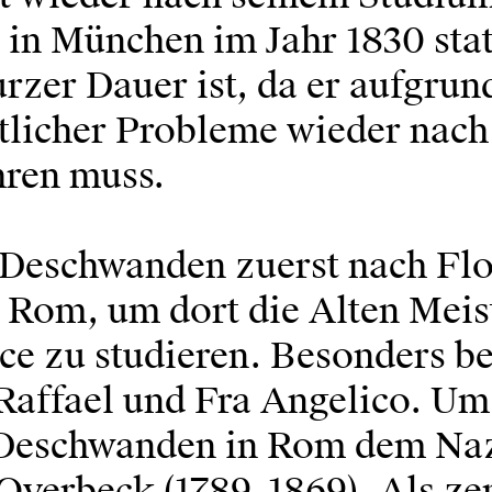
in München im Jahr 1830 stat
rzer Dauer ist, da er aufgrun
tlicher Probleme wieder nach
ren muss.
t Deschwanden zuerst nach Fl
 Rom, um dort die Alten Meis
ce zu studieren. Besonders b
 Raffael und Fra Angelico. U
 Deschwanden in Rom dem Na
Overbeck (1789–1869). Als ze