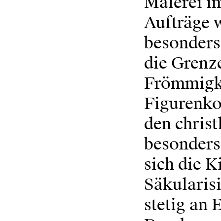
Malerei i
Aufträge w
besonders 
die Grenz
Frömmigke
Figurenk
den christ
besonders 
sich die K
Säkularisi
stetig an 