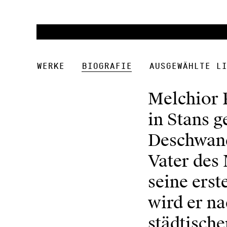
Werke
Biografie
Ausgewählte Li
Melchior 
in Stans g
Deschwand
Vater des
seine erst
wird er n
städtisch