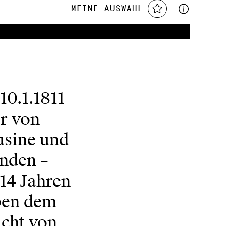
Meine Auswahl
10.1.1811
or von
sine und
nden –
 14 Jahren
eben dem
cht von