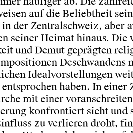
mmer häufiger ab. Die zahlrei
eisen auf die Beliebtheit sein
in der Zentralschweiz, aber 
en seiner Heimat hinaus. Die 
it und Demut geprägten reli
ompositionen Deschwandens 
lichen Idealvorstellungen wei
entsprochen haben. In einer Z
irche mit einer voranschreite
erung konfrontiert sieht und 
Einfluss zu verlieren droht, fi