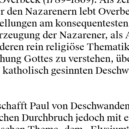
er den Nazarenern lebt Overb
tellungen am konsequentesten
zeugung der Nazarener, als 
deren rein religiöse Thematik
chung Gottes zu verstehen, üb
g katholisch gesinnten Desch
n schafft Paul von Deschwande
schen Durchbruch jedoch mit 