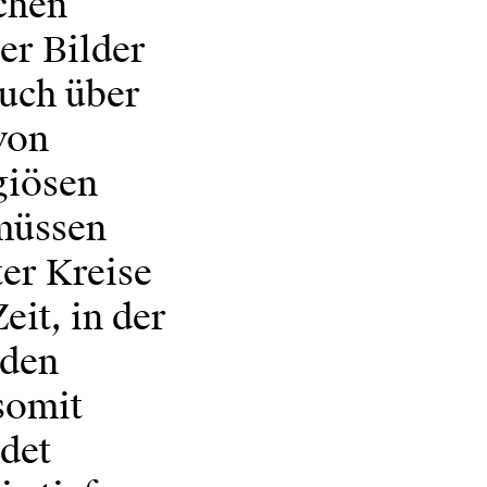
chen
er Bilder
auch über
von
giösen
müssen
ter Kreise
eit, in der
nden
somit
ndet