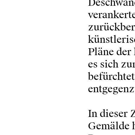
Deschwand
verankerte
zurückber
künstleris
Pläne der
es sich z
befürchtet
entgegenz
In dieser 
Gemälde h