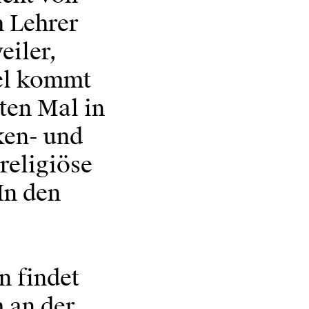
 Lehrer
eiler,
el kommt
ten Mal in
ken- und
 religiöse
In den
n findet
 an der