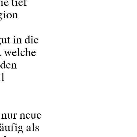
e tief
gion
ut in die
, welche
 den
l
 nur neue
ufig als