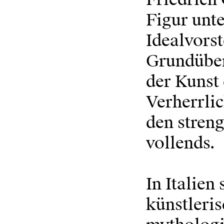
Figur unt
Idealvors
Grundüber
der Kunst 
Verherrli
den stren
vollends.
In Italie
künstleri