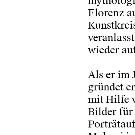
mythologi
Florenz au
Kunstkrei
veranlass
wieder a
Als er im 
gründet er
mit Hilfe
Bilder für
Porträtauf