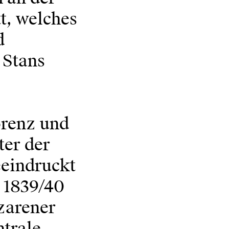
t, welches
d
 Stans
orenz und
ter der
eeindruckt
m 1839/40
zarener
ntrale