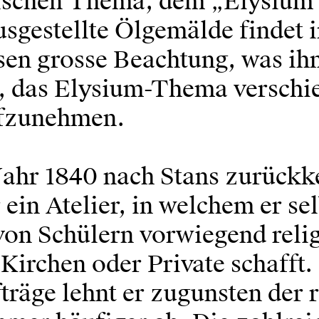
schen Thema, dem „Elysium“
sgestellte Ölgemälde findet 
sen grosse Beachtung, was ih
t, das Elysium-Thema verschi
ufzunehmen.
Jahr 1840 nach Stans zurückk
 ein Atelier, in welchem er se
 von Schülern vorwiegend reli
 Kirchen oder Private schafft.
träge lehnt er zugunsten der 