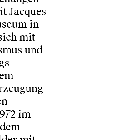
it Jacques
useum in
sich mit
ismus und
gs
dem
Erzeugung
en
1972 im
udem
lder mit