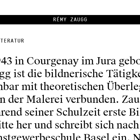
Rémy Zaugg
teratur
943 in Courgenay im Jura geb
 ist die bildnerische Tätigk
nbar mit theoretischen Überl
 der Malerei verbunden. Zaug
end seiner Schulzeit erste B
tte her und schreibt sich nac
nstgewerbeschule Basel ein. 