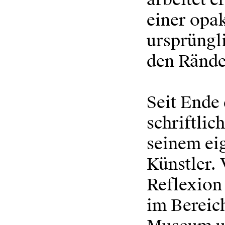
einer opak
ursprüngl
den Rände
Seit Ende 
schriftli
seinem ei
Künstler.
Reflexion 
im Bereic