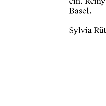
ein. Rémy 
Basel.
Sylvia Rü