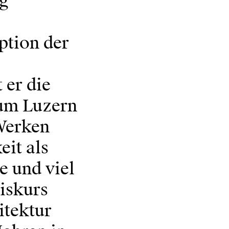
g
ption der
 er die
um Luzern
Werken
it als
e und viel
Diskurs
tektur