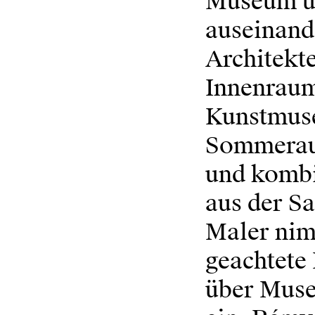
Museum un
auseinande
Architekt
Innenraum
Kunstmuse
Sommeraus
und kombi
aus der S
Maler nim
geachtete 
über Mus