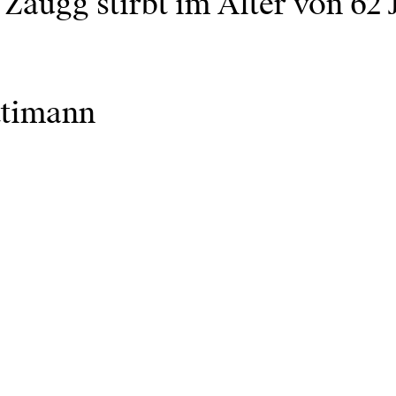
Zaugg stirbt im Alter von 62 
ttimann