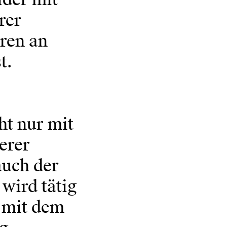
rer
ren an
t.
e
ht nur mit
erer
auch der
wird tätig
 mit dem