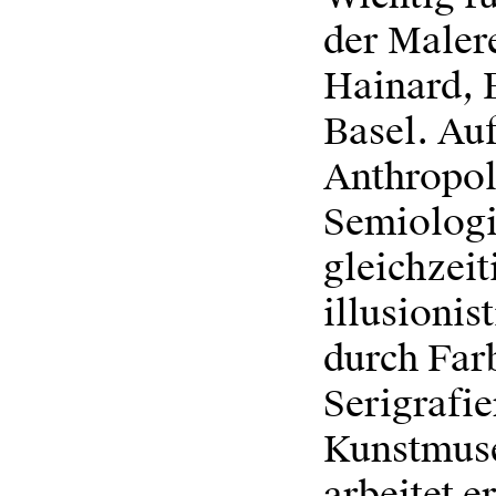
der Maler
Hainard, 
Basel. Auf
Anthropol
Semiologi
gleichzei
illusioni
durch Far
Serigrafie
Kunstmuse
arbeitet 