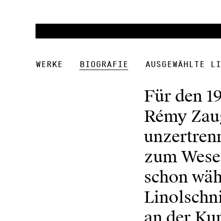
Werke
Biografie
Ausgewählte Li
Für den 1
Rémy Zaugg
unzertren
zum Wesen
schon währ
Linolschni
an der Ku