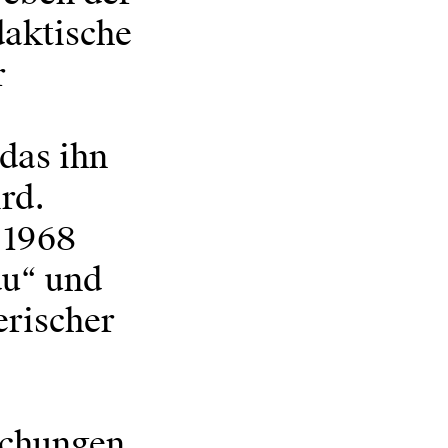
daktische
r
das ihn
rd.
 1968
u“ und
erischer
uchungen