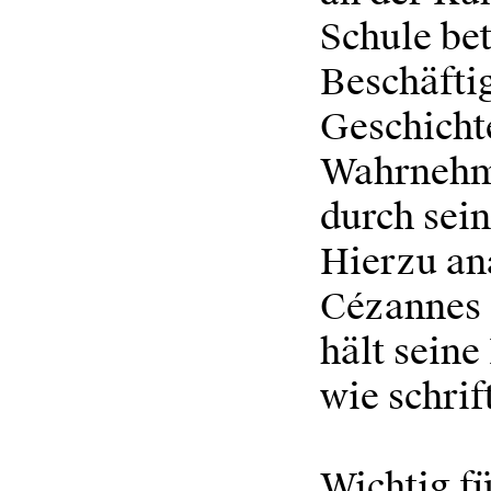
Schule bet
Beschäfti
Geschicht
Wahrnehmu
durch sein
Hierzu an
Cézannes 
hält sein
wie schrif
Wichtig f