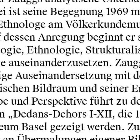
ei ist seine Begegnung 1969 m
Ethnologe am Völkerkundem
 dessen Anregung beginnt er 
ogie, Ethnologie, Struktural
e auseinanderzusetzen. Zaug
tige Auseinandersetzung mit 
stischen Bildraum und seiner 
be und Perspektive führt zu d
n „Dedans-Dehors I-XII, die 
um Basel gezeigt werden. Z
er an Übermalungen eigener Bi