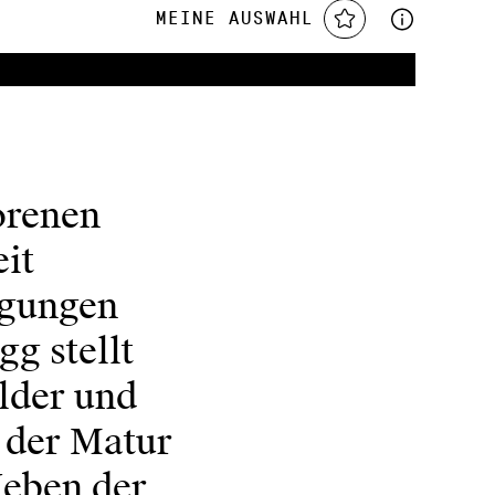
Meine Auswahl
orenen
eit
egungen
g stellt
ilder und
h der Matur
Neben der