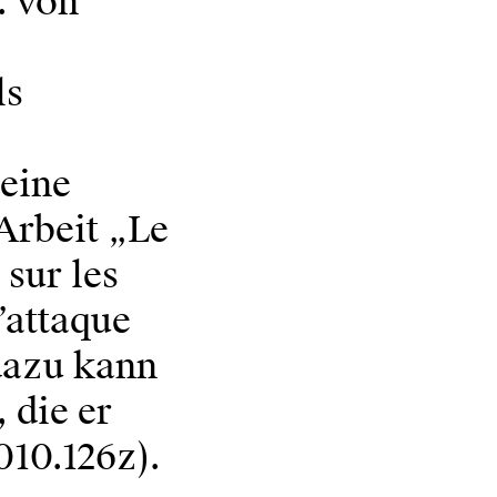
. von
ls
eine
 Arbeit „Le
 sur les
’attaque
 dazu kann
 die er
010.126z).