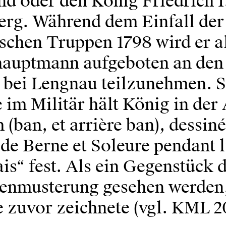
nd oder den König Friedrich I
rg. Während dem Einfall der
schen Truppen 1798 wird er a
ehauptmann aufgeboten an den
 bei Lengnau teilzunehmen. S
 im Militär hält König in der
(ban, et arrière ban), dessiné
 de Berne et Soleure pendant l
is“ fest. Als ein Gegenstück
tenmusterung gesehen werden,
e zuvor zeichnete (vgl. KML 2