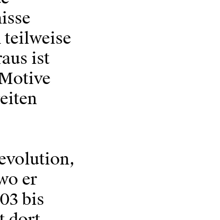
nisse
 teilweise
aus ist
 Motive
eiten
evolution,
wo er
03 bis
t dort