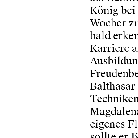
König bei
Wocher zu
bald erken
Karriere a
Ausbildun
Freudenber
Balthasar
Techniken 
Magdalena
eigenes F
sollte er 