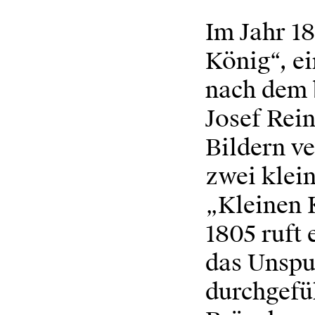
Im Jahr 1
König“, ei
nach dem 
Josef Rei
Bildern v
zwei klei
„Kleinen 
1805 ruft
das Unspu
durchgefüh