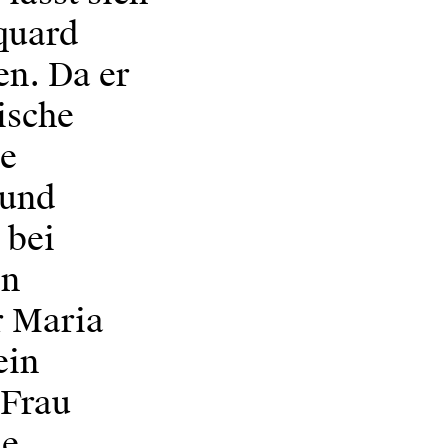
quard
n. Da er
rische
ne
mund
 bei
en
r Maria
ein
 Frau
de