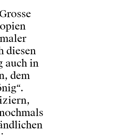
„Grosse
Kopien
nmaler
h diesen
g auch in
n, dem
nig“.
iziern,
 nochmals
ländlichen