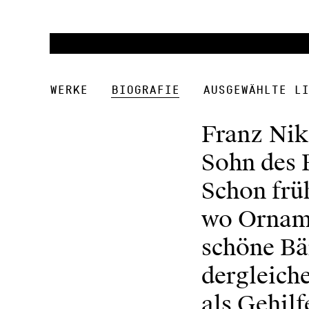
Werke
Biografie
Ausgewählte Li
Franz Nik
Sohn des 
Schon früh
wo Orname
schöne Bä
dergleich
als Gehilf