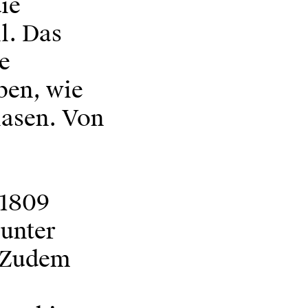
ie
l. Das
e
ben, wie
lasen. Von
 1809
 unter
. Zudem