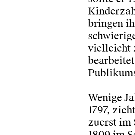
Kinderzahl
bringen i
schwierige
vielleicht
bearbeite
Publikums
Wenige Ja
1797, zieh
zuerst im 
1809 im Sc