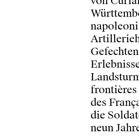
von Curla
Württembe
napoleoni
Artilleri
Gefechten
Erlebnisse
Landsturm 
frontières
des França
die Solda
neun Jahr