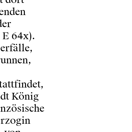
senden
der
 E 64x).
erfälle,
runnen,
tattfindet,
ädt König
anzösische
erzogin