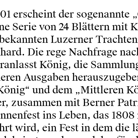
801 erscheint der sogenannte 
ne Serie von 24 Blättern mit 
bekannten Luzerner Trachte
nhard. Die rege Nachfrage nac
eranlasst König, die Sammlun
neren Ausgaben herauszugebe
König“ und dem „Mittleren Kö
 er, zusammen mit Berner Patr
nnenfest ins Leben, das 1808
rt wird, ein Fest in dem die 