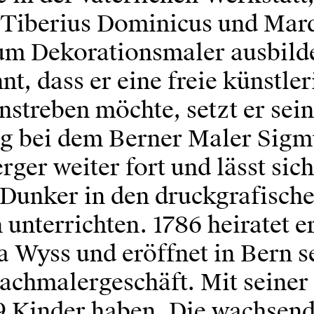
 Tiberius Dominicus und Mar
m Dekorationsmaler ausbilde
nt, dass er eine freie künstle
nstreben möchte, setzt er sei
g bei dem Berner Maler Sig
ger weiter fort und lässt sich
 Dunker in den druckgrafisch
unterrichten. 1786 heiratet e
 Wyss und eröffnet in Bern s
lachmalergeschäft. Mit seiner
19 Kinder haben. Die wachsen