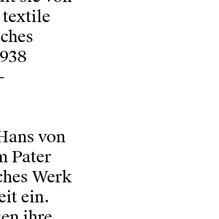
textile
sches
1938
-
 Hans von
m Pater
sches Werk
it ein.
sen ihre