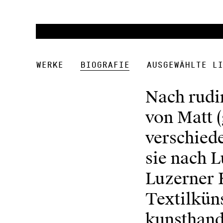
Werke
Biografie
Ausgewählte Li
Nach rudi
von Matt 
verschiede
sie nach L
Luzerner 
Textilküns
kunsthand