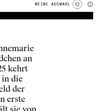
Meine Auswahl
Annemarie
dchen an
25 kehrt
in die
eld der
n erste
lt sie von