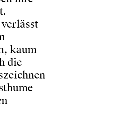
t.
verlässt
m
en, kaum
h die
szeichnen
osthume
en