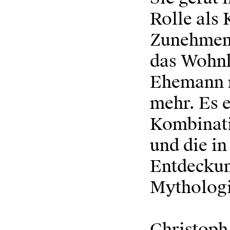
Rolle als 
Zunehmend
das Wohnh
Ehemann n
mehr. Es e
Kombinati
und die in
Entdeckun
Mythologi
Christoph