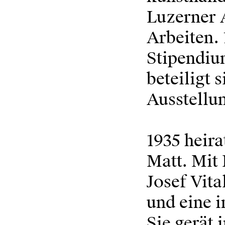
Luzerner A
Arbeiten. 
Stipendiu
beteiligt 
Ausstellu
1935 heira
Matt. Mit
Josef Vita
und eine i
Sie gerät 