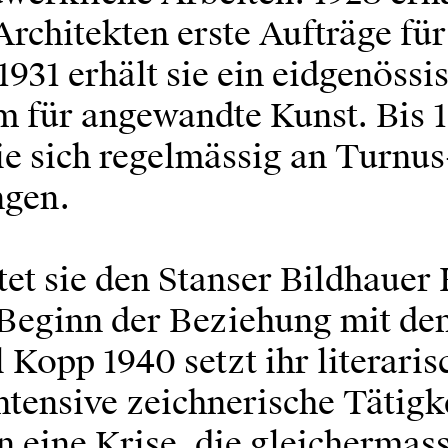
rchitekten erste Aufträge für 
1931 erhält sie ein eidgenössi
m für angewandte Kunst. Bis 
sie sich regelmässig an Turnus
ngen.
tet sie den Stanser Bildhauer
 Beginn der Beziehung mit de
l Kopp 1940 setzt ihr literari
ntensive zeichnerische Tätigke
in eine Krise, die gleichermas