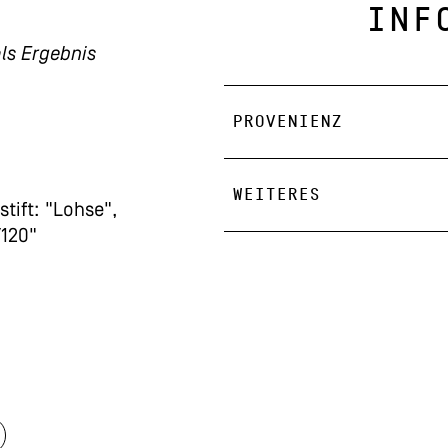
INF
ls Ergebnis
PROVENIENZ
WEITERES
stift: "Lohse",
/120"