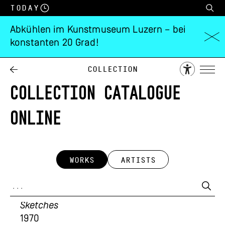
Today
Abkühlen im Kunstmuseum Luzern – bei
konstanten 20 Grad!
Collection
COLLECTION CATALOGUE
ONLINE
WORKS
ARTISTS
David Weiss; Willy Spiller; Urs Lüthi
Sketches
1970