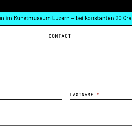
n im Kunstmuseum Luzern – bei konstanten 20 Gra
Contact
LASTNAME
*