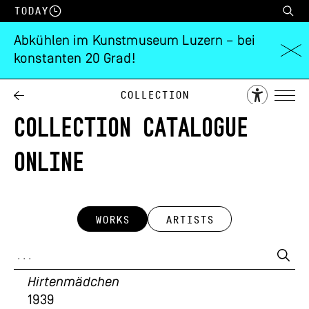
Today
Abkühlen im Kunstmuseum Luzern – bei
konstanten 20 Grad!
Collection
COLLECTION CATALOGUE
ONLINE
WORKS
ARTISTS
Heinrich Danioth
Hirtenmädchen
1939