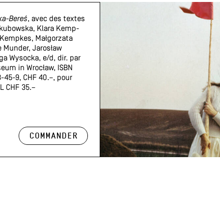
ka-Bereś
, avec des textes
akubowska, Klara Kemp-
 Kempkes, Małgorzata
e Munder, Jarosław
ga Wysocka, e/d, dir. par
seum in Wrocław, ISBN
-45-9, CHF 40.–, pour
 CHF 35.–
Commander