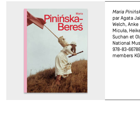
Maria Pinińs
par Agata J
Welch, Anke
Micuła, Heik
Suchan et Ol
National Mu
978-83-66788
members KGL