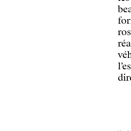
bea
fo
ros
ré
véh
l’e
dir