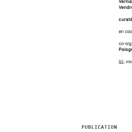
Verni
Vendre
curat
en coo
co-org
Polog
Ici
, vo
Publication