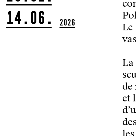
com
14.06.
Pol
2026
Le 
vas
La 
scu
de 
et 
d’u
des
les