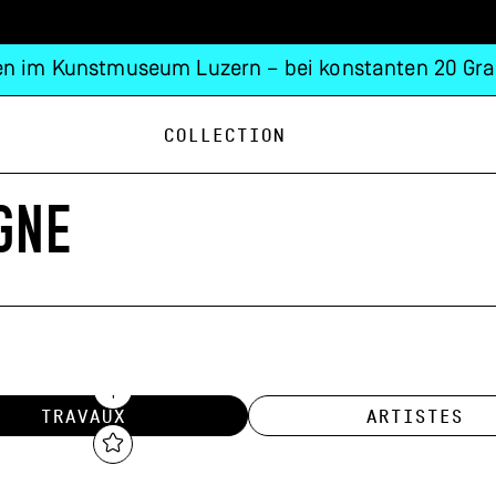
n im Kunstmuseum Luzern – bei konstanten 20 Gra
Collection
GNE
TRAVAUX
ARTISTES