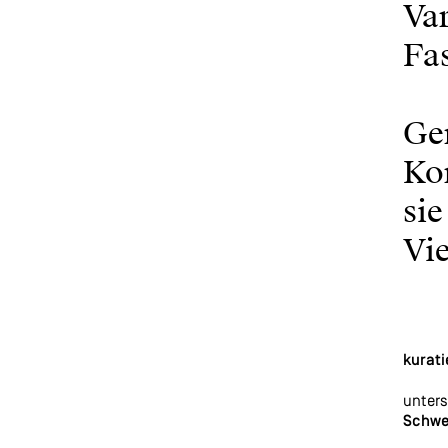
Var
Fas
Ge
Kon
sie
Vie
kurati
unters
Schwe