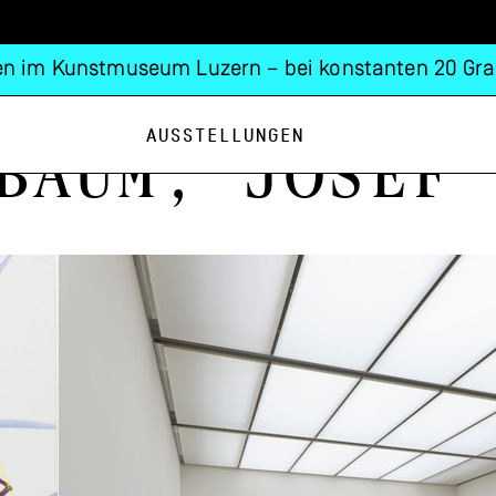
n im Kunstmuseum Luzern – bei konstanten 20 Gra
Ausstellungen
baum, Josef 