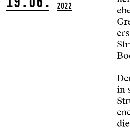
19.06.
2022
eb
Gre
ers
Str
Bo
Der
in 
Str
ene
die