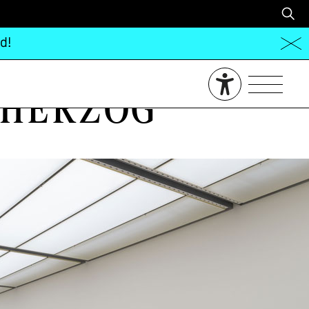
d!
Herzog