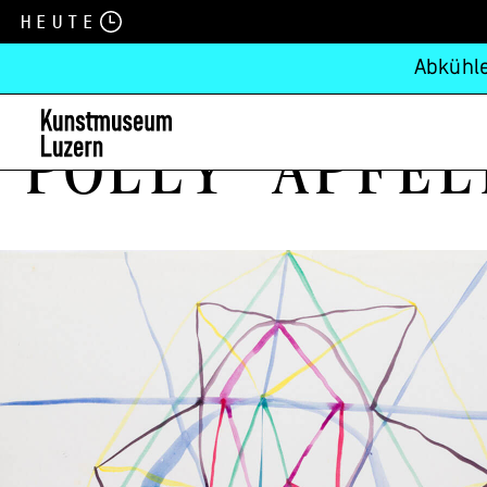
Heute
Abkühle
Polly Apfel