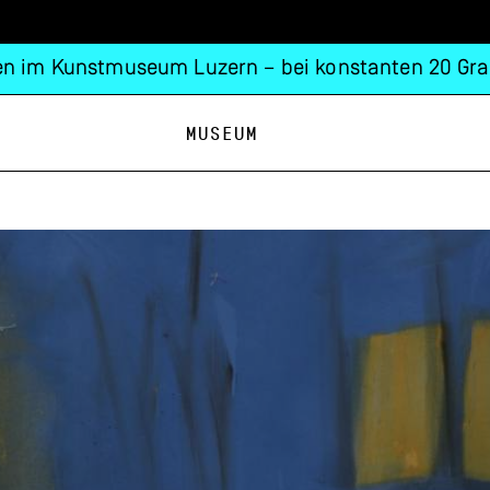
n im Kunstmuseum Luzern – bei konstanten 20 Gra
Museum