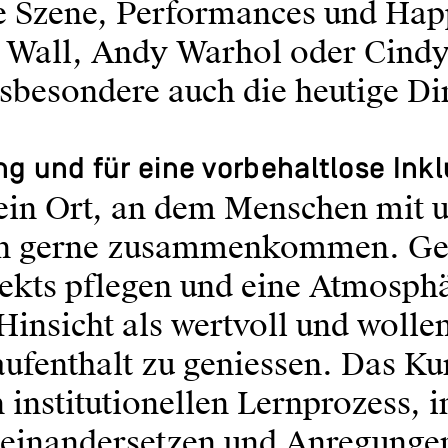
 Szene, Performances und Happ
f Wall, Andy Warhol oder Cind
nsbesondere auch die heutige Di
g und für eine vorbehaltlose Inkl
in Ort, an dem Menschen mit u
en gerne zusammenkommen. Ge
pekts pflegen und eine Atmosph
 Hinsicht als wertvoll und woll
ufenthalt zu geniessen. Das K
n institutionellen Lernprozess, 
einandersetzen und Anregungen