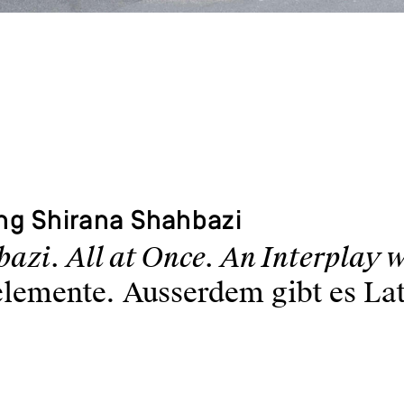
ung Shirana Shahbazi
azi. All at Once. An Interplay w
elemente. Ausserdem gibt es La