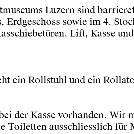
tmuseums Luzern sind barrieref
s, Erdgeschoss sowie im 4. St
lasschiebetüren. Lift, Kasse u
t ein Rollstuhl und ein Rollat
st bei der Kasse vorhanden. Wir
e Toiletten ausschliesslich fü