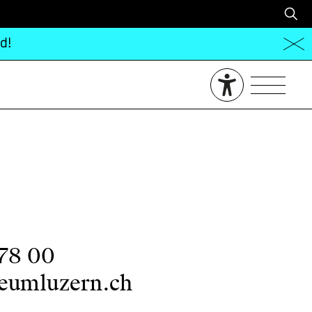
d!
 78 00
eumluzern.ch