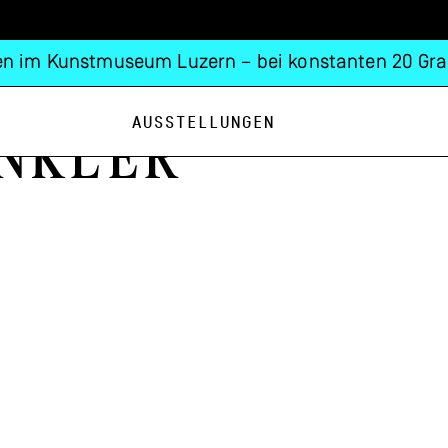
n im Kunstmuseum Luzern – bei konstanten 20 Gra
Ausstellungen
nkler