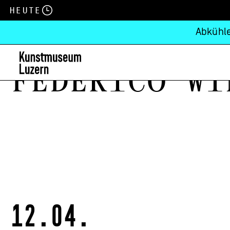
Heute
Abkühle
FEderico Wi
12.04.