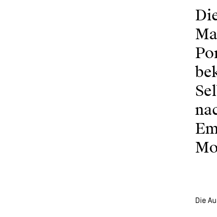
Die
Mal
Por
bek
Se
na
Em
Mod
Die Au