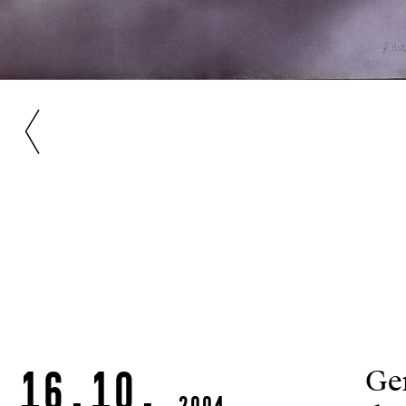
16.10.
Ger
2004