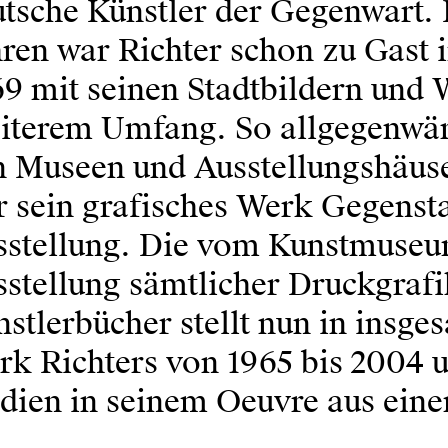
tsche Künstler der Gegenwart. B
hren war Richter schon zu Gast
9 mit seinen Stadtbildern und 
eiterem Umfang. So allgegenwär
 Museen und Ausstellungshäuser
 sein grafisches Werk Gegenst
sstellung. Die vom Kunstmuseu
sstellung sämtlicher Druckgraf
stlerbücher stellt nun in insge
k Richters von 1965 bis 2004 u
dien in seinem Oeuvre aus eine