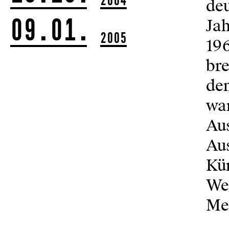
deu
09.01.
Ja
2005
196
br
den
war
Au
Au
Kün
Wer
Me