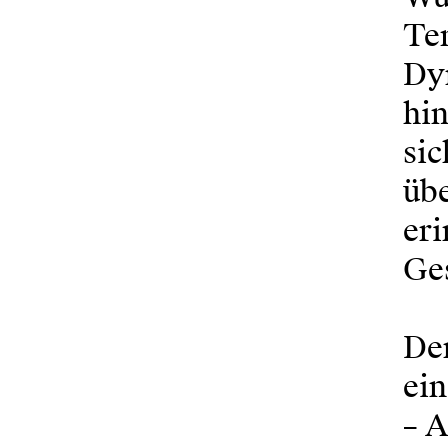
Tem
Dyn
hi
sic
übe
eri
Ges
De
ein
– A