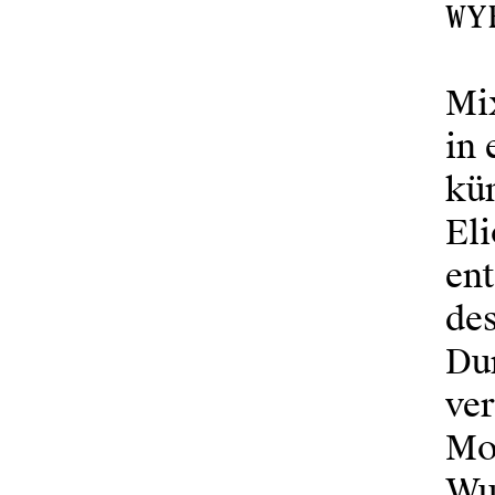
Wy
Mi
in 
kün
Eli
ent
de
Du
ve
Mod
Wu