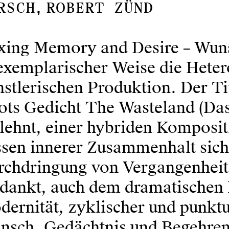
,
rsch
Robert Zünd
xing Memory and Desire – Wunsc
exemplarischer Weise die Heter
stlerischen Produktion. Der Tite
ots Gedicht The Wasteland (Da
lehnt, einer hybriden Komposi
ssen innerer Zusammenhalt sich
rchdringung von Vergangenheit
rdankt, auch dem dramatischen
ernität, zyklischer und punktu
nsch, Gedächtnis und Begehren