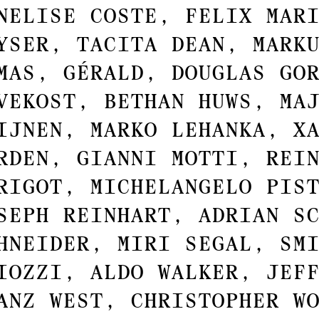
nelise Coste, Felix Mar
yser, Tacita Dean, Mark
mas, Gérald, Douglas Go
vekost, Bethan Huws, Ma
ijnen, Marko Lehanka, X
rden, Gianni Motti, Rei
rigot, Michelangelo Pis
seph Reinhart, Adrian S
hneider, Miri Segal, Sm
iozzi, Aldo Walker, Jef
anz West, Christopher W