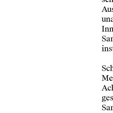
Au
una
Inn
Sa
ins
Sch
Me
Ach
ges
Sa