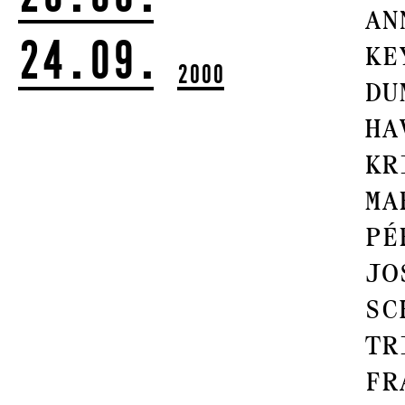
An
24.09.
Ke
2000
Du
Ha
Kr
Ma
Pé
Jo
Sc
Tr
Fr