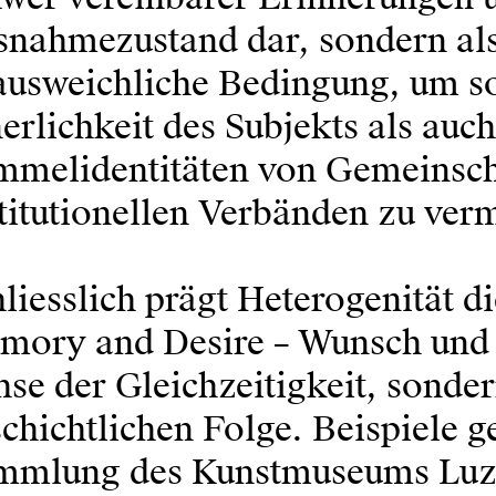
snahmezustand dar, sondern al
usweichliche Bedingung, um so
erlichkeit des Subjekts als auc
mmelidentitäten von Gemeinsch
titutionellen Verbänden zu ver
liesslich prägt Heterogenität d
mory and Desire – Wunsch und E
se der Gleichzeitigkeit, sonde
chichtlichen Folge. Beispiele g
mmlung des Kunstmuseums Luz