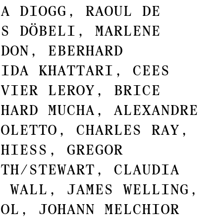
ia Diogg, Raoul De
us Döbeli, Marlene
rdon, Eberhard
jida Khattari, Cees
avier Leroy, Brice
nhard Mucha, Alexandre
toletto, Charles Ray,
chiess, Gregor
ith/Stewart, Claudia
f Wall, James Welling,
ool, Johann Melchior