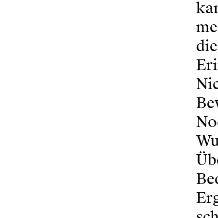
kan
me
di
Eri
Nic
Be
No
Wu
Übe
Bed
Erg
sch