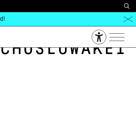
d!
choslowakei