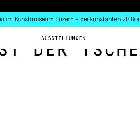
n im Kunstmuseum Luzern – bei konstanten 20 Gra
Ausstellungen
st der Tsche