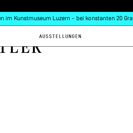
n im Kunstmuseum Luzern – bei konstanten 20 Gra
Ausstellungen
tler