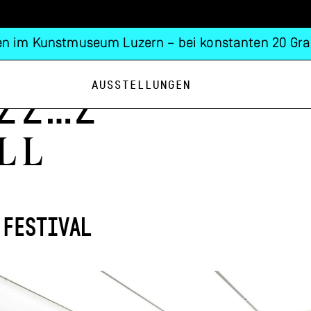
n im Kunstmuseum Luzern – bei konstanten 20 Gra
Ausstellungen
zz…z
Ll
 FESTIVAL