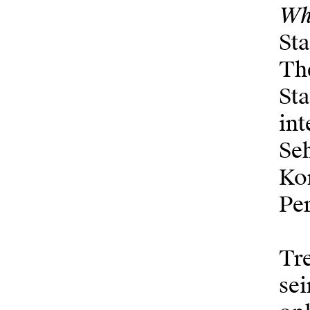
Wh
Sta
Th
Sta
in
Seh
Kom
Pe
Tre
sei