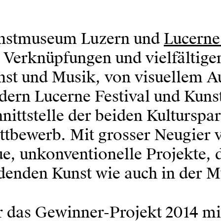
nstmuseum Luzern und
Lucerne
 Verknüpfungen und vielfältig
nst und Musik, von visuellem A
rdern Lucerne Festival und Kun
nittstelle der beiden Kulturspa
tbewerb. Mit grosser Neugier v
e, unkonventionelle Projekte, 
denden Kunst wie auch in der M
r das Gewinner-Projekt 2014 mi