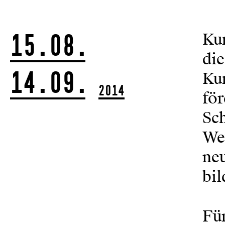
15.08.
Ku
die
14.09.
Ku
2014
fö
Sch
Wet
neu
bil
Fü