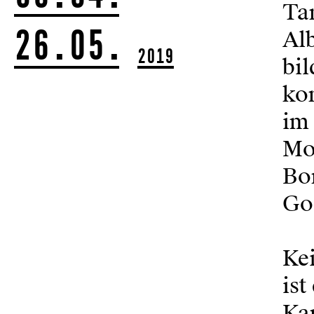
Ta
26.05.
Al
2019
bi
kon
im 
Mo
Bo
Gol
Kei
ist
Kar