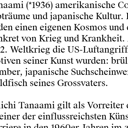
naami (*1936) amerikanische Co
bträume und japanische Kultur.
lden einen eigenen Kosmos und 
kret von Krieg und Krankheit. 
2. Weltkrieg die US-Luftangriff
tiven seiner Kunst wurden: brü
mber, japanische Suchscheinwer
dfisch seines Grossvaters.
ichi Tanaami gilt als Vorreiter
 einer der einflussreichsten Kün
riere in den 1960er-Jahren im 