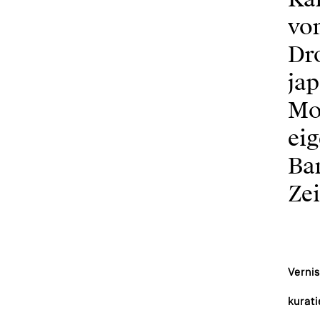
vo
Dr
ja
Mo
eig
Ban
Ze
Vernis
kurat