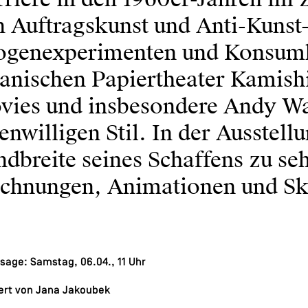
n Auftragskunst und Anti-Kuns
ogenexperimenten und Konsumku
panischen Papiertheater Kamish
vies und insbesondere Andy War
enwilligen Stil. In der Ausstell
dbreite seines Schaffens zu s
ichnungen, Animationen und Sk
sage: Samstag, 06.04., 11 Uhr
iert von Jana Jakoubek