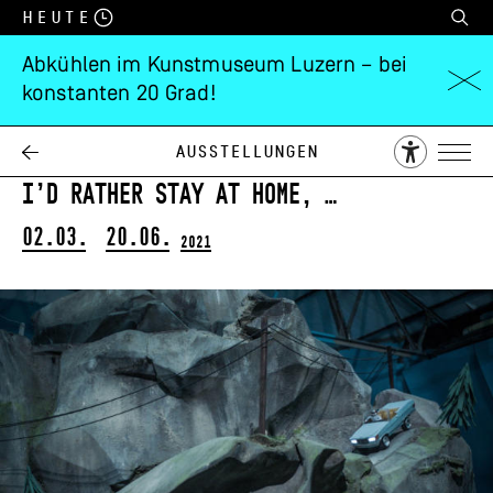
Heute
Abkühlen im Kunstmuseum Luzern – bei
konstanten 20 Grad!
Rinus Van de
Velde
Ausstellungen
I’d rather stay at home, …
02.03.
20.06.
2021