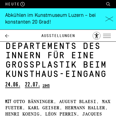
Heute
Abkühlen im Kunstmuseum Luzern – bei
konstanten 20 Grad!
Wettbewerb des
eidgenössischen
Ausstellungen
Departements des
Innern für eine
Grossplastik beim
Kunsthaus-Eingang
24.06.
22.07.
1945
Mit
Otto Bänninger, August Blaesi, Max
Fueter, Karl Geiser, Hermann Haller,
Henri Koenig, Léon Perrin, Jacques