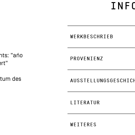
INF
WERKBESCHRIEB
hts: "ańo
PROVENIENZ
rt"
itum des
AUSSTELLUNGSGESCHIC
LITERATUR
WEITERES