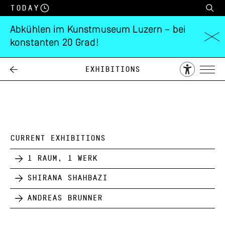
Today
Abkühlen im Kunstmuseum Luzern – bei
konstanten 20 Grad!
Adolf Herbst
Exhibitions
27.11.
08.01.
1955
1956
CURRENT EXHIBITIONS
1 Raum, 1 Werk
Shirana Shahbazi
Andreas Brunner