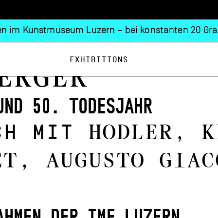
n im Kunstmuseum Luzern – bei konstanten 20 Gra
Exhibitions
erger
und 50. Todesjahr
ch mit
Hodler, K
et, Augusto Giac
ahmen der IMF Luzern