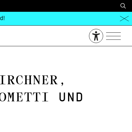
d!
irchner,
ometti
und