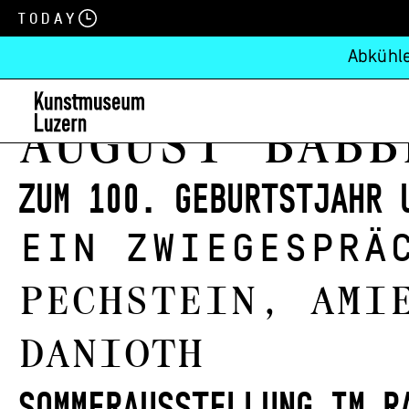
Today
Abkühle
August Babb
Zum 100. Geburtstjahr 
Ein Zwiegesprä
Pechstein, Ami
Danioth
Sommerausstellung im R