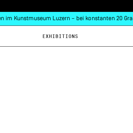
n im Kunstmuseum Luzern – bei konstanten 20 Gra
Exhibitions