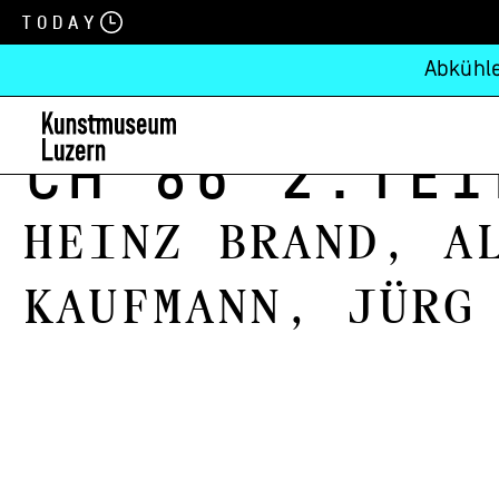
Today
Abkühle
CH’86 2.Tei
Heinz Brand, A
Kaufmann, Jürg