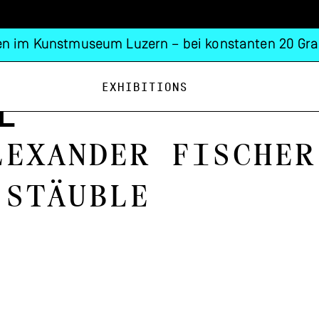
n im Kunstmuseum Luzern – bei konstanten 20 Gra
Exhibitions
l
lexander Fischer
 Stäuble