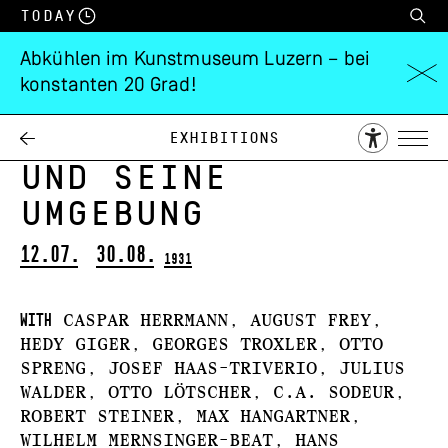
Today
Abkühlen im Kunstmuseum Luzern – bei
konstanten 20 Grad!
Der
Vierwaldstättersee
Exhibitions
und seine
Umgebung
12.07.
30.08.
1931
with
Caspar Herrmann, August Frey,
Hedy Giger, Georges Troxler, Otto
Spreng, Josef Haas-Triverio, Julius
Walder, Otto Lötscher, C.A. Sodeur,
Robert Steiner, Max Hangartner,
Wilhelm Mernsinger-Beat, Hans