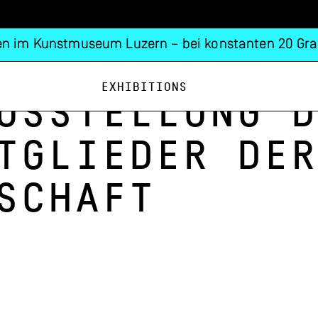
n im Kunstmuseum Luzern – bei konstanten 20 Gra
Exhibitions
usstellung d
tglieder der
schaft