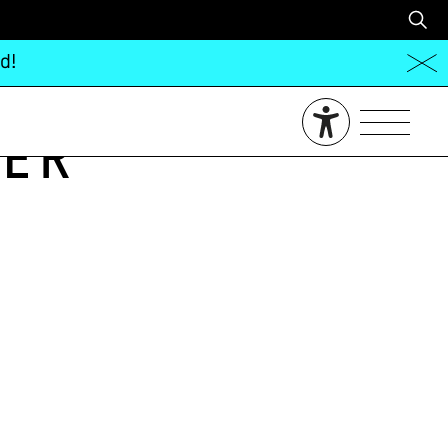
d!
er