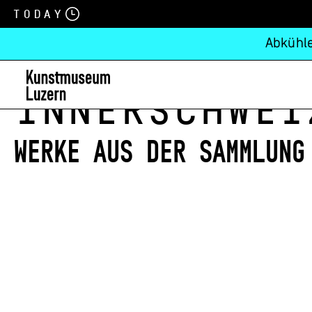
Today
Abkühle
Innerschwei
Werke aus der SammlunG