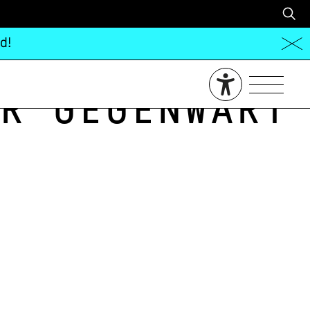
d!
r Gegenwart