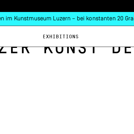
n im Kunstmuseum Luzern – bei konstanten 20 Gra
Exhibitions
zer Kunst de