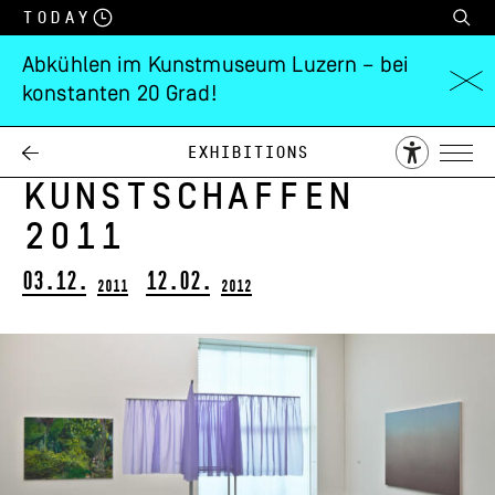
Today
Abkühlen im Kunstmuseum Luzern – bei
konstanten 20 Grad!
Jahresausstellung
Zentralschweizer
Exhibitions
Kunstschaffen
2011
03.12.
12.02.
2011
2012