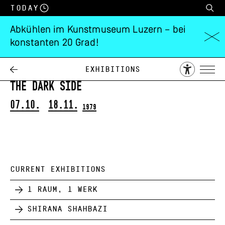
Today
Abkühlen im Kunstmuseum Luzern – bei
konstanten 20 Grad!
Jochen Gerz
Kulchur Piece # 5. Come on over to
Exhibitions
the dark side
07.10.
18.11.
1979
CURRENT EXHIBITIONS
1 Raum, 1 Werk
Shirana Shahbazi