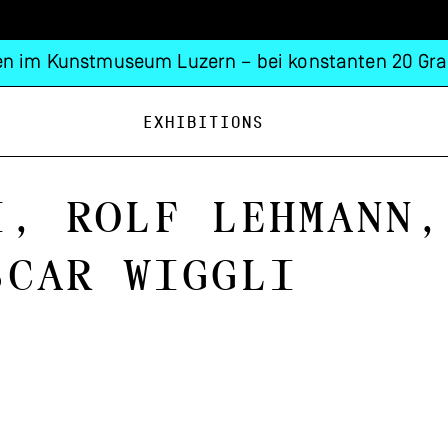
n im Kunstmuseum Luzern – bei konstanten 20 Gra
Exhibitions
i, Rolf Lehmann,
scar Wiggli