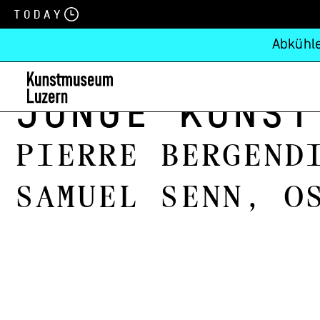
Today
Abkühle
Junge Kunst
Pierre Bergend
Samuel Senn, O