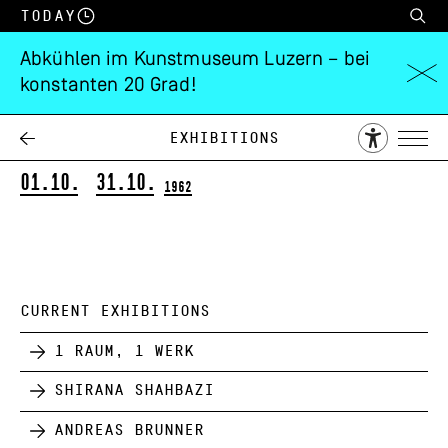
Today
Abkühlen im Kunstmuseum Luzern – bei
konstanten 20 Grad!
Kiefer-Hablitzel-
Stiftung 1962
Exhibitions
01.10.
31.10.
1962
CURRENT EXHIBITIONS
1 Raum, 1 Werk
Shirana Shahbazi
Andreas Brunner