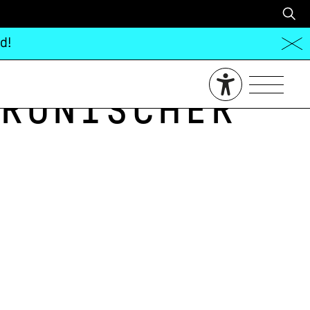
d!
ronischer