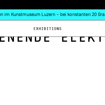
n im Kunstmuseum Luzern – bei konstanten 20 Gra
Exhibitions
enende Elekt