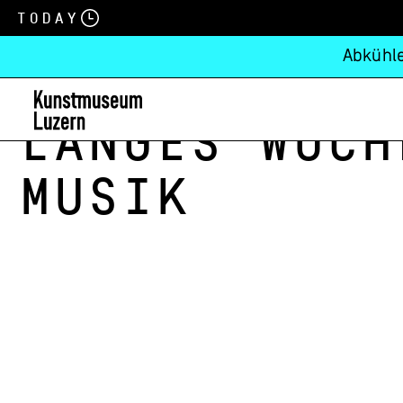
Today
Abkühle
Langes Woch
Musik